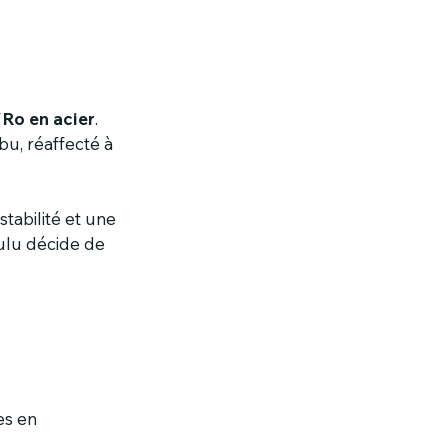
/Ro en acier
. 
bu, réaffecté à 
tabilité et une 
ulu décide de 
es en 