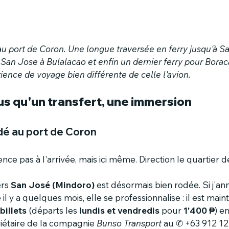
'au port de Coron. Une longue traversée en ferry jusqu'à S
San Jose à Bulalacao et enfin un dernier ferry pour Boracay
ence de voyage bien différente de celle l'avion.
lus qu'un transfert, une immersion
odé au port de Coron
 pas à l'arrivée, mais ici même. Direction le quartier d
rs 
San José (Mindoro)
 est désormais bien rodée. Si j'ann
 il y a quelques mois, elle se professionnalise : il est mai
billets
 (départs les 
lundis et vendredis
 pour 
1'400 ₱
) e
iétaire de la compagnie 
Bunso Transport
 au ✆ +63 912 12