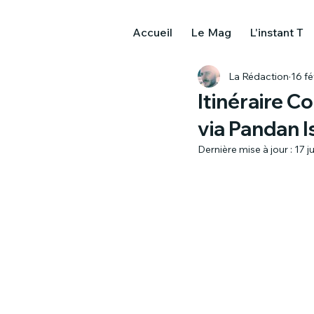
Accueil
Le Mag
L'instant T
La Rédaction
16 fé
Itinéraire C
via Pandan I
Dernière mise à jour :
17 ju