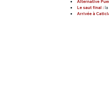
Alternative Puer
Le saut final :
la
Arrivée à Caticl