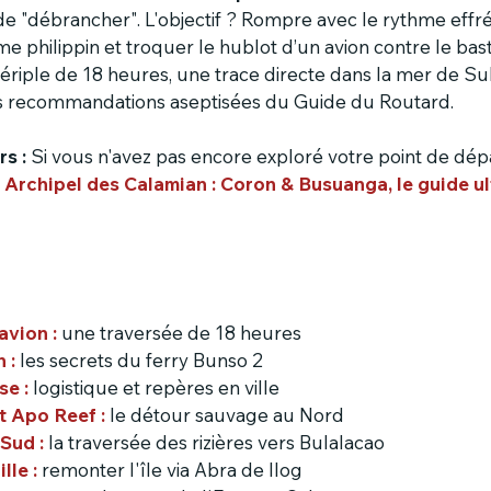
de "débrancher". L'objectif ? Rompre avec le rythme effr
e philippin et troquer le hublot d’un avion contre le bas
 périple de 18 heures, une trace directe dans la mer de Sul
es recommandations aseptisées du Guide du Routard.
s :
 Si vous n'avez pas encore exploré votre point de dépa
 
Archipel des Calamian : Coron & Busuanga, le guide ul
avion : 
une traversée de 18 heures
 :
les secrets du ferry Bunso 2
se :
logistique et repères en ville
t Apo Reef :
le détour sauvage au Nord
 Sud :
la traversée des rizières vers Bulalacao
lle :
remonter l'île via Abra de Ilog