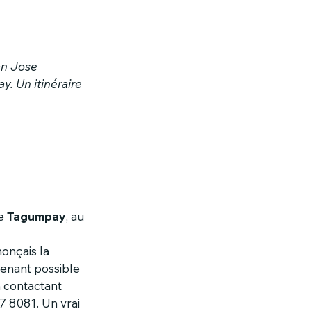
an Jose 
. Un itinéraire 
e 
Tagumpay
, au 
onçais la 
ntenant possible 
n contactant 
7 8081. Un vrai 