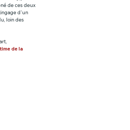
éné de ces deux 
tingage d'un 
u, loin des 
rt, 
time de la 