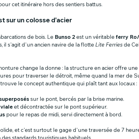
pour cet itinéraire hors des sentiers battus.
st sur un colosse d'acier
barcations de bois. Le 
Bunso 2
 est un véritable 
ferry Ro
 il s'agit d'un ancien navire de la flotte 
Lite Ferries
 de Ce
ture change la donne : la structure en acier offre une s
eures pour traverser le détroit, même quand la mer de S
retrouve le concept authentique qui plaît tant aux locaux :
s superposés
 sur le pont, bercés par la brise marine.
viale
 et décontractée sur le pont supérieur.
us
 pour le repas de midi, servi directement à bord.
 solide, et c'est surtout le gage d'une traversée de 7 heur
n des standards touristiques habituels.