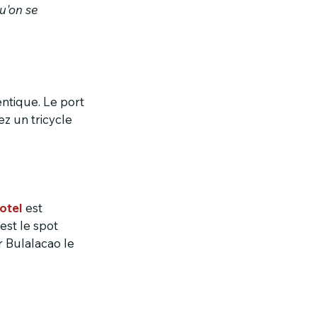
u'on se 
ntique. Le port 
z un tricycle 
otel
 est 
est le spot 
 Bulalacao le 