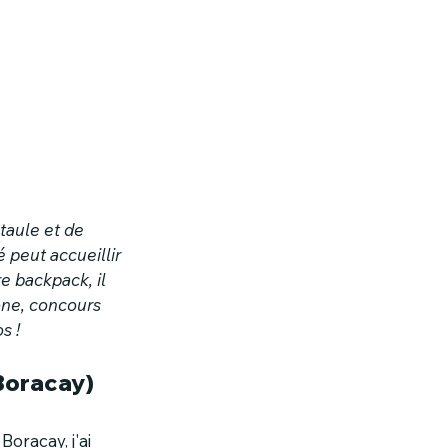
taule et de 
 peut accueillir 
e backpack, il 
ne, concours 
s !
 Boracay)
Boracay, j'ai 