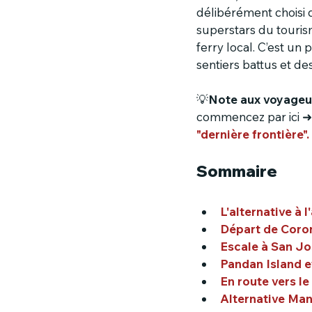
délibérément choisi 
superstars du tourism
ferry local. C’est un
sentiers battus et d
💡
Note aux voyageur
commencez par ici ➜
"dernière frontière".
Sommaire
L'alternative à l'
Départ de Coron
Escale à San Jo
Pandan Island e
En route vers le
Alternative Mani