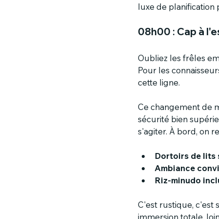
luxe de planification 
08h00 : Cap à l'e
Oubliez les frêles em
Pour les connaisseurs,
cette ligne.
Ce changement de mon
sécurité bien supéri
s'agiter. À bord, on 
Dortoirs de lit
Ambiance convi
Riz-minudo incl
C'est rustique, c'est
immersion totale, loi