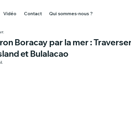
Vidéo
Contact
Qui sommes-nous ?
vr.
oron Boracay par la mer : Travers
sland et Bulalacao
il.